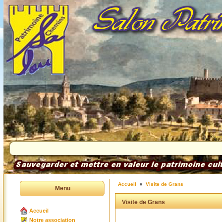
Accueil
Visite de Grans
Menu
Visite de Grans
Accueil
Notre association