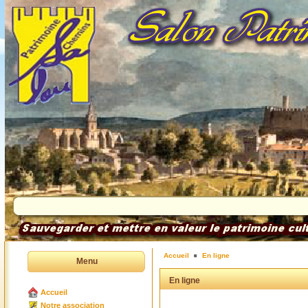
Accueil
En ligne
Menu
En ligne
Accueil
Notre association