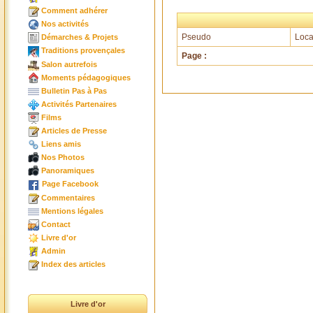
Comment adhérer
Nos activités
Pseudo
Loca
Démarches & Projets
Traditions provençales
Page :
Salon autrefois
Moments pédagogiques
Bulletin Pas à Pas
Activités Partenaires
Films
Articles de Presse
Liens amis
Nos Photos
Panoramiques
Page Facebook
Commentaires
Mentions légales
Contact
Livre d'or
Admin
Index des articles
Livre d'or