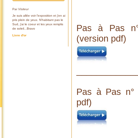
Par
Visiteur
Je suis allée voir l'exposition et j'en ai
pris plein de yeux. N'habitant pas le
Sud, j'ai le coeur et les yeux remplis
Pas à Pas n°
de soleil...Bravo
(version pdf)
Livre d'or
____________
Pas à Pas n° 2
pdf)
____________