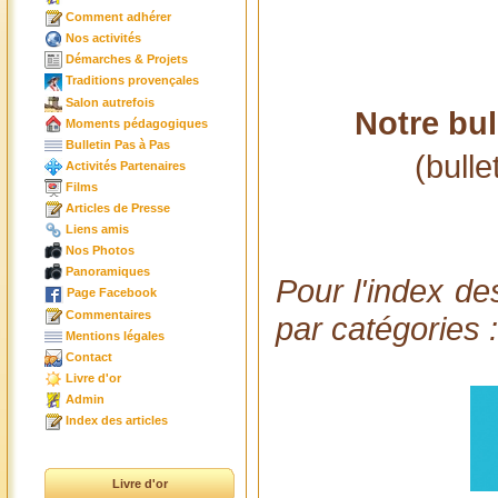
Comment adhérer
Nos activités
Démarches & Projets
Traditions provençales
Salon autrefois
Notre bul
Moments pédagogiques
Bulletin Pas à Pas
(bulle
Activités Partenaires
Films
Articles de Presse
Liens amis
Nos Photos
Panoramiques
Pour l'index de
Page Facebook
Commentaires
par catégories :
Mentions légales
Contact
Livre d'or
Admin
Index des articles
Livre d'or