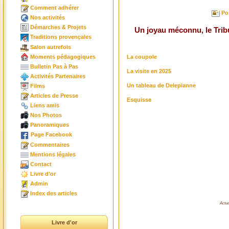
Comment adhérer
Po
Nos activités
Démarches & Projets
Un joyau méconnu, le Tri
Traditions provençales
Salon autrefois
Moments pédagogiques
La coupole
Bulletin Pas à Pas
La visite en 2025
Activités Partenaires
Un tableau de Delepianne
Films
Articles de Presse
Esquisse
Liens amis
Nos Photos
Panoramiques
Page Facebook
Commentaires
Mentions légales
Contact
Livre d'or
Admin
Index des articles
Actua
Livre d'or