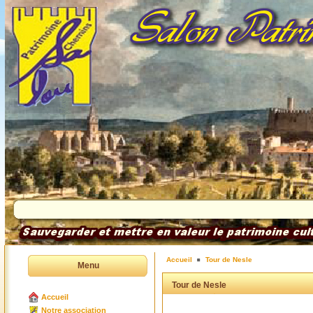
Accueil
Tour de Nesle
Menu
Tour de Nesle
Accueil
Notre association