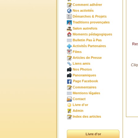
Comment adhérer
Nos activités
Démarches & Projets
Traditions provençales
Salon autrefois
Moments pédagogiques
Bulletin Pas à Pas
Res
Activités Partenaires
Films
Articles de Presse
Liens amis
Cliq
Nos Photos
Panoramiques
Page Facebook
Commentaires
Mentions légales
Contact
Livre d'or
Admin
Index des articles
Livre d'or