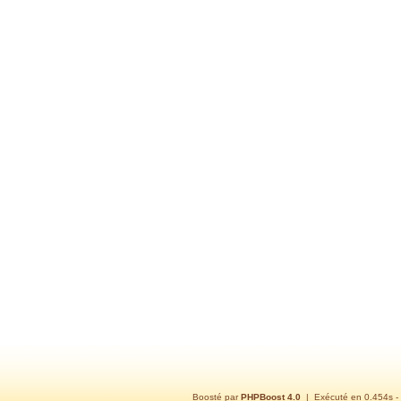
Boosté par
PHPBoost 4.0
| Exécuté en 0.454s -