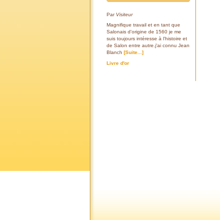
Par
Visiteur
Magnifique travail et en tant que
Salonais d'origine de 1560 je me
suis toujours intéresse à l'histoire et
de Salon entre autre.j'ai connu Jean
Blanch
[Suite...]
Livre d'or