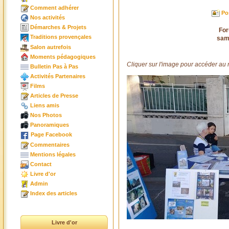
Comment adhérer
Po
Nos activités
Démarches & Projets
For
Traditions provençales
sam
Salon autrefois
Moments pédagogiques
Cliquer sur l'image pour accéder au
Bulletin Pas à Pas
Activités Partenaires
Films
Articles de Presse
Liens amis
Nos Photos
Panoramiques
Page Facebook
Commentaires
Mentions légales
Contact
Livre d'or
Admin
Index des articles
Livre d'or