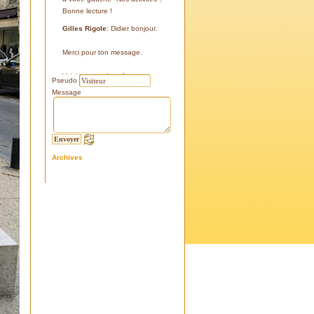
Bonne lecture !
Gilles Rigole
: Didier bonjour.
Merci pour ton message.
Voici les coordonnées:
Pseudo
43°38'48'' N
Message
05°07'24'' E
187 m
Si tu le peux, le veux, notre
association avec l'association
Archives
l'Eissame, fait une sortie le
vendredi 25 avril 2025 sur le
terrain pour découvrir ce four.
Tu peux t'y inscrire
Fraternellement, Gilles
RIGOLE, président 2025
Didier C
: Bonjour,
Je suis à la recherche de la
positi GPS du Four à Cade de
Salon, auriez-vous cette info .
Merci d'avance