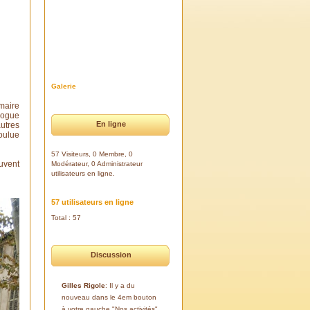
Galerie
maire
ologue
En ligne
utres
oulue
57 Visiteurs, 0 Membre, 0
uvent
Modérateur, 0 Administrateur
utilisateurs en ligne.
57 utilisateurs en ligne
Total : 57
Discussion
Gilles Rigole
: Il y a du
nouveau dans le 4em bouton
à votre gauche "Nos activités".