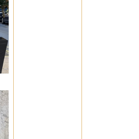
Nous allons prochainement en
faire la demande auprès des
services compétents.
Les nouvelles sont moins
bonnes concernant la statue
de la vierge colorée à l'angle
des rues Kennedy et
Théodore Jourdan. Je vous
invite à lire l'article de la page
6 de notre dernier bulletin
"Pas à Pas" paru en début de
ce mois.
J'espère avoir répondu,
tardivement il est vrai, à votre
demande. Je reste à votre
disposition pour toute
information complémentaire à
laquelle je puisse répondre.
Cordialement
YD
LvB
: Toujours sans nouvelle
satisfaisante de cette pauvre
fontaine exhumée lors des
travaux sur le square Jean
XXIII . Pourtant le sujet est
indiqué comme traité dans le