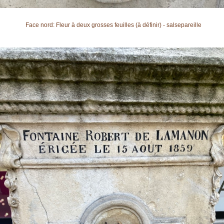
Face nord: Fleur à deux grosses feuilles (à définir) - salsepareille