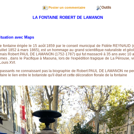
Outils
Poster un commentaire
LA FONTAINE ROBERT DE LAMANON
ituation avec Maps
e fontaine érigée le 15 août 1859 par le conseil municipal de Fidèle REYNAUD (
uillet 1852 à mars 1865), est un hommage au grand scientifique naturaliste et gé
onais Robert PAUL DE LAMANON (1752-1787) qui fut massacré à 35 ans avec 10 a
es , dans le Pacifique à Maouna, lors de l'expédition tragique de La Pérouse, v
Louis XVI.
 passants ne connaissant pas la biographie de Robert PAUL DE LAMANON ne pe
faire le lien entre le botaniste qu'il était et cette décoration florale de la fontaine