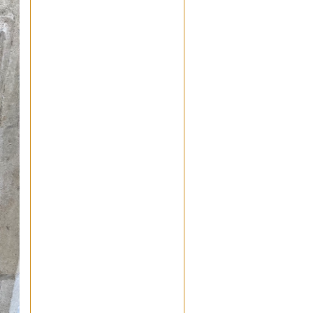
dernier CR de l'AG en page 3,
sous la référence "Chantier de
la présentation"... Patrimine
disparu, probablement, tout
comme la statue colorée de la
Vierge qui se trouvait au
dessus du magasin "Audition
Conseil", rue des frères
Kennedy....
papou
: Bonjour zeugma
Bien évidemment notre
association est intéressée par
ces anciens statuts de notre
cité. Ce sujet à toute sa place
parmi nos activités et il serait
très intéressant que nous
puissions nous rencontrer afin
d'en discuter.
Vous pouvez nous joindre à
notre adresse
salon.patrimoine.chemins
@gmail.com
ou par
télephone 06 11 57 63 81
Dans l'attente de vous
rencontrer
Cordialement