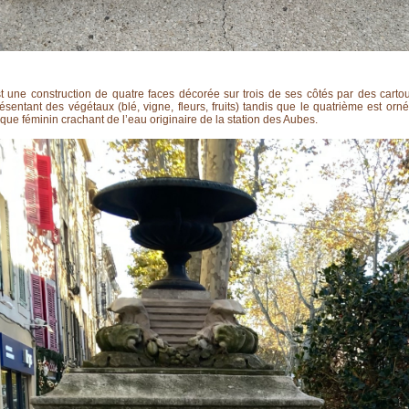
t une construction de quatre faces décorée sur trois de ses côtés par des carto
ésentant des végétaux (blé, vigne, fleurs, fruits) tandis que le quatrième est orn
ue féminin crachant de l’eau originaire de la station des Aubes.