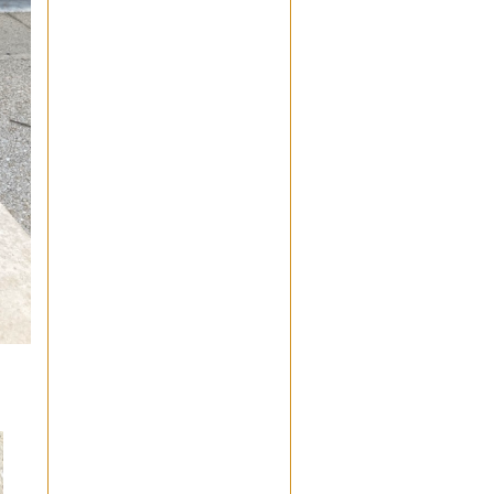
YD
LvB
: Où en est on de la
sauvegarde de la fontaine
exhumée lors des travaux de
la Présentation? En principe,
cela a été présenté en AG
mais je ne pouvais y être... et
rien dans le CR...
Visiteur
: Bonjour,
Nous venons nous inscrire à la
sortie du 17 février au castrum
de Montpaon.
André et Marie- Claude
ESTUBLIER
ALAIN
: Je suis intéressé par la
visite guidée de la dernière
exposition sur la première
guerre mondiale.
Amitiés
Alain YTIER
pmarchesseau
: Pouvons
nous devenir amis que je vous
promotionne sur mes pages
de provence. Ze chef