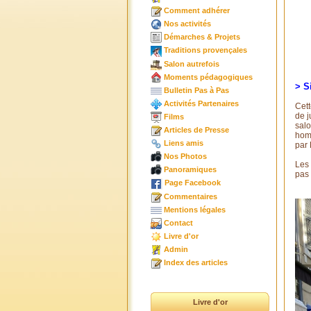
Comment adhérer
Nos activités
Démarches & Projets
Traditions provençales
Salon autrefois
Moments pédagogiques
> S
Bulletin Pas à Pas
Activités Partenaires
Cett
de j
Films
sal
Articles de Presse
homm
Liens amis
par 
Nos Photos
Les
Panoramiques
pas 
Page Facebook
Commentaires
Mentions légales
Contact
Livre d'or
Admin
Index des articles
Livre d'or