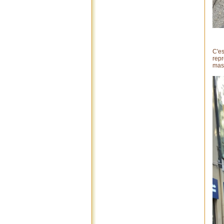
C'es
repr
masq