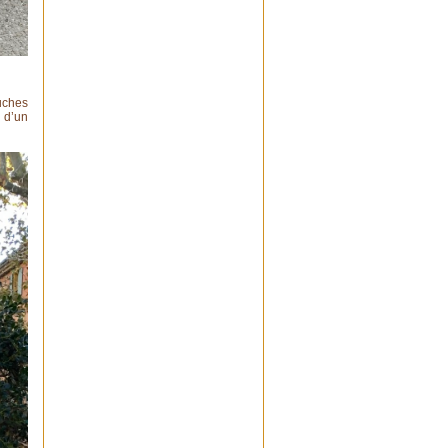
Cdt
Didier
Gilles Rigole
: La Conférence
de Myriam Mayol a été une
réussite avec 91 participants.
uches
La sortie du samedi suivant
é d’un
avec 22 personnes a prouvé
qu'il était indispensable de la
doubler pour permettre aux
autres membres de SPC d'y
participer.
papou
: Bonjour LVB
Une bonne nouvelle. La
fontaine exhumée lors du
chantier de l'école de la
Présentation et du square
Jean XXIII n'a pas disparu.
Nous en avons retrouvé les
différents éléments remisés au
service des espaces verts de
la commune. Il serait bien
évidemment souhaitable
qu'elle soit restaurée,
remontée et replacée près du
lieu où elle a été découverte.