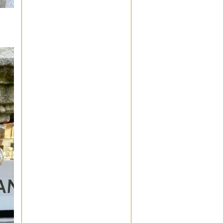
Y. Deroubaix président de
SPC
zeugma7663
: Bonjour
Je me suis lancé dans la
numérisation en plein texte
des statuts municipaux de
Salon (1293; texte latin plus
traduction en français de
Louis Gimon) et je me
demandais si cela peut
s'intégrer aux activités de
Salon Patrimoine.
papou
: Bonjour LvB
Nous avons bien noté votre
souhait d'obtenir quelques
informations concernant le
devenir de la vasque
découverte à l’occasion du
chantier de la Présentation.
Votre demande a été
transmise au responsable de
ce dossier. Nous vous
tiendrons informé dès
réception de la réponse.
Cordialement