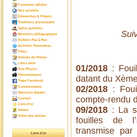
Comment adhérer
Nos activités
Démarches & Projets
Traditions provençales
Salon autrefois
Suiv
Moments pédagogiques
Bulletin Pas à Pas
Activités Partenaires
Films
Articles de Presse
Liens amis
01/2018
: Fouil
Nos Photos
Panoramiques
datant du Xème
Page Facebook
02/2018
: Fouil
Commentaires
Mentions légales
compte-rendu d
Contact
Livre d'or
09/2018
: La s
Admin
Index des articles
fouilles de 
transmise par
Livre d'or