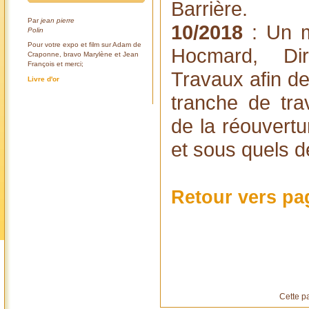
Barrière.
Par
jean pierre
10/2018
: Un m
Polin
Pour votre expo et film sur Adam de
Hocmard, Di
Craponne, bravo Marylène et Jean
François et merci;
Travaux afin de
Livre d'or
tranche de tr
de la réouvert
et sous quels dé
Retour vers pa
Cette p