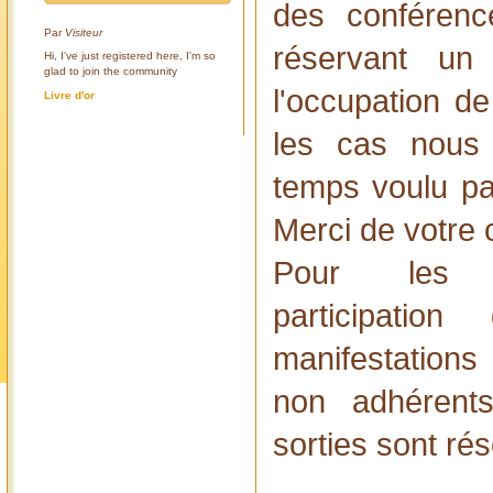
des conférence
Par
Visiteur
réservant un d
Hi, I've just registered here, I'm so
glad to join the community
l'occupation d
Livre d'or
les cas nous
temps voulu par
Merci de votre
Pour les c
participat
manifestatio
non adhérents
sorties sont ré