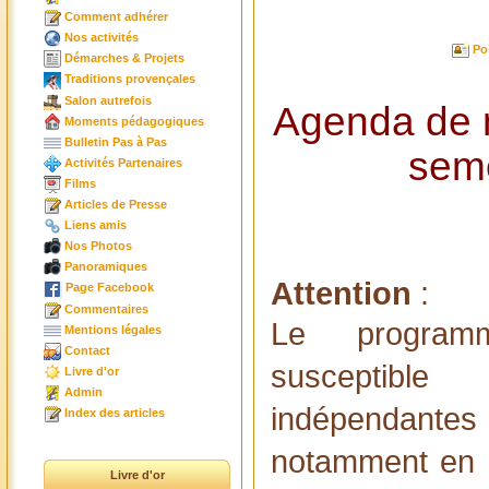
Comment adhérer
Nos activités
Po
Démarches & Projets
Traditions provençales
Salon autrefois
Agenda de n
Moments pédagogiques
Bulletin Pas à Pas
sem
Activités Partenaires
Films
Articles de Presse
Liens amis
Nos Photos
Panoramiques
Attention
:
Page Facebook
Commentaires
Le program
Mentions légales
Contact
susceptible
Livre d'or
Admin
indépendante
Index des articles
notamment en c
Livre d'or