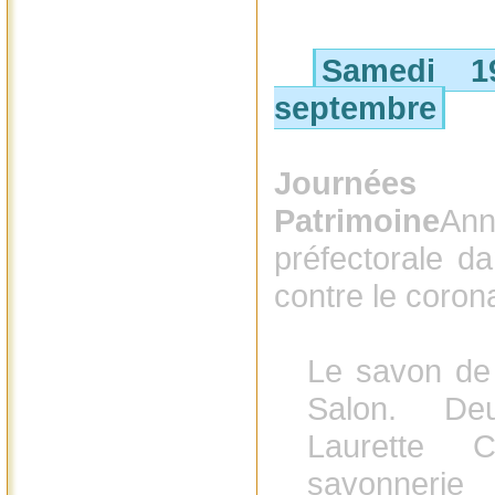
Samedi 1
septembre
Journées 
Patrimoine
An
préfectorale da
contre le coron
Le savon de M
Salon. De
Laurette 
savonnerie