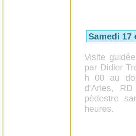
Samedi 17 
Visite guid
par Didier T
h 00 au do
d'Arles, RD
pédestre sa
heures.