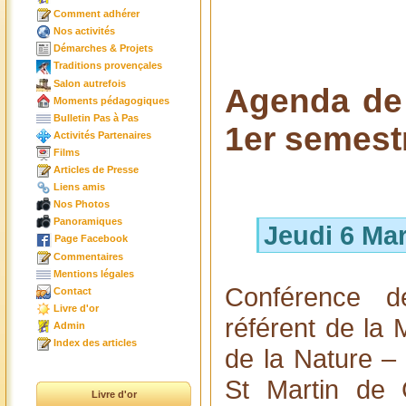
Comment adhérer
Nos activités
Démarches & Projets
Traditions provençales
Salon autrefois
Agenda de 
Moments pédagogiques
Bulletin Pas à Pas
1er semest
Activités Partenaires
Films
Articles de Presse
Liens amis
Nos Photos
Panoramiques
Jeudi 6 Ma
Page Facebook
Commentaires
Mentions légales
Conférence d
Contact
Livre d'or
référent de la
Admin
Index des articles
de la Nature –
St Martin de 
Livre d'or