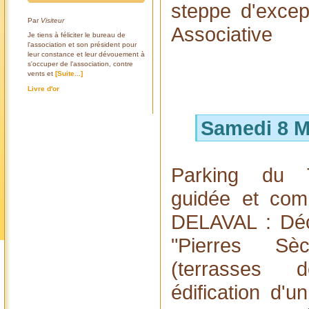
steppe d'excep
Par
Visiteur
Associative
Je tiens à féliciter le bureau de
l'association et son président pour
leur constance et leur dévouement à
s'occuper de l'association, contre
vents et
[Suite...]
Livre d'or
Samedi 8 M
Parking du T
guidée et com
DELAVAL : Déc
"Pierres Sè
(terrasses d
édification d'