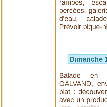
rampes, escal
percées, galer
d'eau, calad
Prévoir pique-n
Dimanche 1
Balade en 
GALVAND, envi
plat : découver
avec un produc