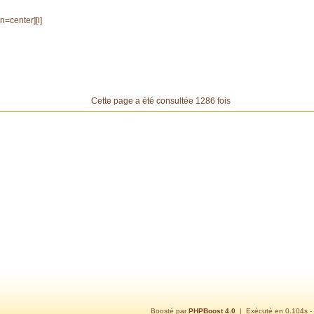
gn=center][i]
Cette page a été consultée 1286 fois
Boosté par
PHPBoost 4.0
| Exécuté en 0.104s -