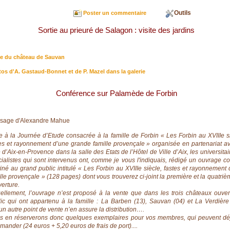
Outils
Poster un commentaire
Sortie au prieuré de Salagon : visite des jardins
te du château de Sauvan
os d'A. Gastaud-Bonnet et de P. Mazel dans la galerie
Conférence sur Palamède de Forbin
sage d'Alexandre Mahue
e à la Journée d’Etude consacrée à la famille de Forbin « Les Forbin au XVIIIe s
es et rayonnement d’une grande famille provençale » organisée en partenariat av
e d’Aix-en-Provence dans la salle des Etats de l’Hôtel de Ville d’Aix, les universitai
ialistes qui sont intervenus ont, comme je vous l'indiquais, rédigé un ouvrage col
iné au grand public intitulé « Les Forbin au XVIIIe siècle, fastes et rayonnement
lle provençale » (128 pages) dont vous trouverez ci-joint la première et la quatri
erture.
ellement, l’ouvrage n’est proposé à la vente que dans les trois châteaux ouver
ic qui ont appartenu à la famille : La Barben (13), Sauvan (04) et La Verdière 
n autre point de vente n’en assure la distribution….
s en réserverons donc quelques exemplaires pour vos membres, qui peuvent dé
ander (24 euros + 5,20 euros de frais de port)....