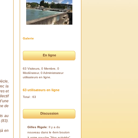
Galerie
En ligne
63 Visiteurs, 0 Membre, 0
Modérateur, 0 Administrateur
utilisateurs en ligne.
iècle,
ec la
63 utilisateurs en ligne
res et
lectif
Total : 63
 d’une
ème de
Discussion
ts au
(83).
Gilles Rigole
: Il y a du
jà en
nouveau dans le 4em bouton
à votre gauche "Nos activités".