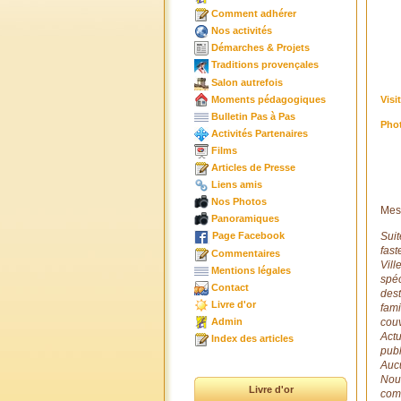
Comment adhérer
Nos activités
Démarches & Projets
Traditions provençales
Salon autrefois
Moments pédagogiques
Visi
Bulletin Pas à Pas
Phot
Activités Partenaires
Films
Articles de Presse
Liens amis
Nos Photos
Mes
Panoramiques
Suit
Page Facebook
fast
Commentaires
Vill
Mentions légales
spéc
Contact
dest
Livre d'or
fami
couv
Admin
Actu
Index des articles
publ
Aucu
Nou
Livre d'or
comm