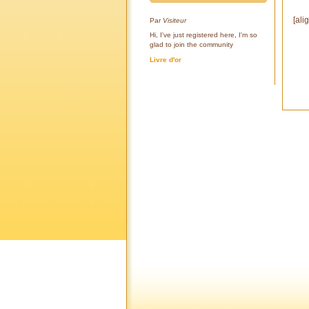
[ali
Par
Visiteur
Hi, I've just registered here, I'm so
glad to join the community
Livre d'or