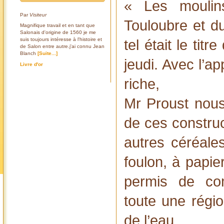
« Les moulin
Par
Visiteur
Touloubre et d
Magnifique travail et en tant que
Salonais d'origine de 1560 je me
suis toujours intéresse à l'histoire et
tel était le tit
de Salon entre autre.j'ai connu Jean
Blanch
[Suite...]
jeudi. Avec l’a
Livre d'or
riche,
Mr Proust nous
de ces construc
autres céréales
foulon, à papie
permis de com
toute une régio
de l’eau.