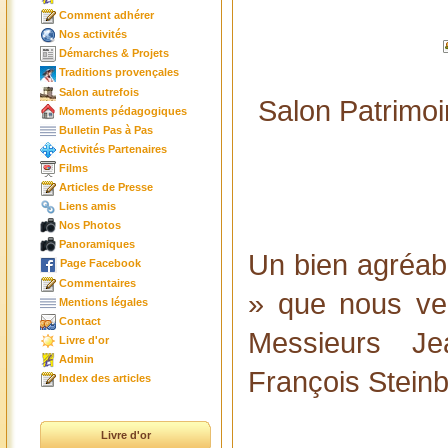
Comment adhérer
Nos activités
Démarches & Projets
Traditions provençales
Salon autrefois
Salon Patrimoi
Moments pédagogiques
Bulletin Pas à Pas
Activités Partenaires
Films
Articles de Presse
Liens amis
Nos Photos
Panoramiques
Un bien agréab
Page Facebook
Commentaires
» que nous ve
Mentions légales
Contact
Messieurs Je
Livre d'or
Admin
François Stein
Index des articles
Livre d'or