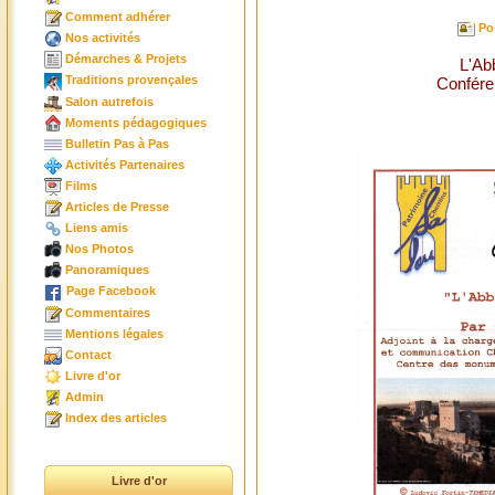
Comment adhérer
Po
Nos activités
Démarches & Projets
L'Ab
Traditions provençales
Conféren
Salon autrefois
Moments pédagogiques
Bulletin Pas à Pas
Activités Partenaires
Films
Articles de Presse
Liens amis
Nos Photos
Panoramiques
Page Facebook
Commentaires
Mentions légales
Contact
Livre d'or
Admin
Index des articles
Livre d'or