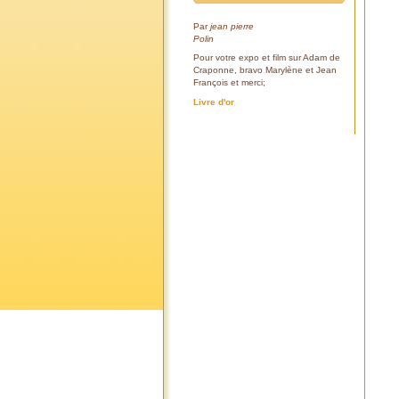
Par
jean pierre
Polin
Pour votre expo et film sur Adam de
Craponne, bravo Marylène et Jean
François et merci;
Livre d'or