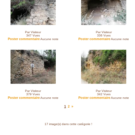
Par Visiteur
Par Visiteur
347
Vues
336
Vues
Poster commentaire
Poster commentaire
Aucune note
Aucune note
Par Visiteur
Par Visiteur
379
Vues
342
Vues
Poster commentaire
Poster commentaire
Aucune note
Aucune note
1
2
»
17 image(s) dans cette catégorie !