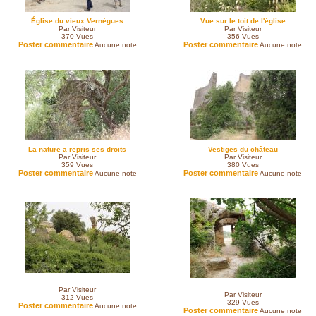
Église du vieux Vernègues
Vue sur le toit de l'église
Par Visiteur
Par Visiteur
370
Vues
356
Vues
Poster commentaire
Poster commentaire
Aucune note
Aucune note
La nature a repris ses droits
Vestiges du château
Par Visiteur
Par Visiteur
359
Vues
380
Vues
Poster commentaire
Poster commentaire
Aucune note
Aucune note
Par Visiteur
Par Visiteur
312
Vues
329
Vues
Poster commentaire
Aucune note
Poster commentaire
Aucune note