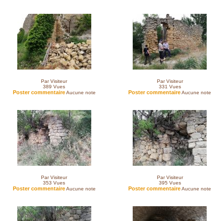
Par Visiteur
Par Visiteur
389
Vues
331
Vues
Poster commentaire
Poster commentaire
Aucune note
Aucune note
Par Visiteur
Par Visiteur
353
Vues
395
Vues
Poster commentaire
Poster commentaire
Aucune note
Aucune note