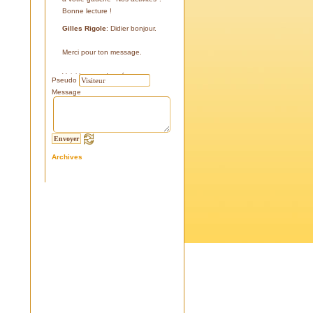
Bonne lecture !
Gilles Rigole
: Didier bonjour.
Merci pour ton message.
Voici les coordonnées:
Pseudo
43°38'48'' N
Message
05°07'24'' E
187 m
Si tu le peux, le veux, notre
association avec l'association
Archives
l'Eissame, fait une sortie le
vendredi 25 avril 2025 sur le
terrain pour découvrir ce four.
Tu peux t'y inscrire
Fraternellement, Gilles
RIGOLE, président 2025
Didier C
: Bonjour,
Je suis à la recherche de la
positi GPS du Four à Cade de
Salon, auriez-vous cette info .
Merci d'avance