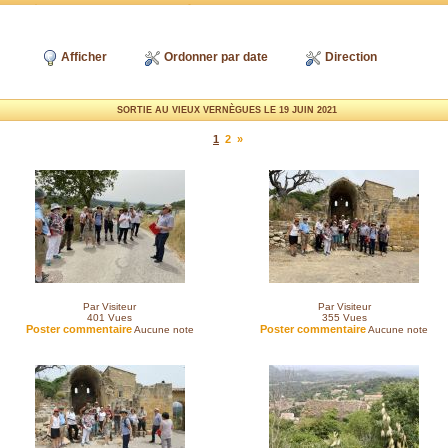
Afficher
Ordonner par date
Direction
SORTIE AU VIEUX VERNÈGUES LE 19 JUIN 2021
1
2
»
Par Visiteur
Par Visiteur
401
Vues
355
Vues
Poster commentaire
Poster commentaire
Aucune note
Aucune note