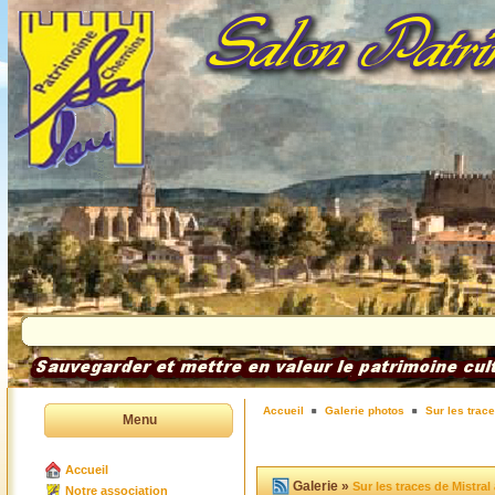
Accueil
Galerie photos
Sur les trace
Menu
Accueil
Galerie »
Sur les traces de Mistral
Notre association