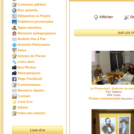
Comment adhérer
Nos activités
Démarches & Projets
Afficher
Or
Traditions provençales
Salon autrefois
Moments pédagogiques
SUR LES T
Bulletin Pas à Pas
Activités Partenaires
Films
Articles de Presse
Liens amis
Nos Photos
Panoramiques
Page Facebook
Commentaires
Le Provençal, dialecte ou pat
Mentions légales
Par Visiteur
654
Vues
Contact
Poster commentaire
Aucune n
Livre d'or
Admin
Index des articles
Livre d'or