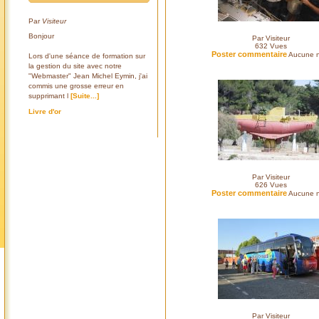
Par
Visiteur
Bonjour
Par Visiteur
632
Vues
Poster commentaire
Aucune n
Lors d'une séance de formation sur
la gestion du site avec notre
"Webmaster" Jean Michel Eymin, j'ai
commis une grosse erreur en
supprimant l
[Suite...]
Livre d'or
Par Visiteur
626
Vues
Poster commentaire
Aucune n
Par Visiteur