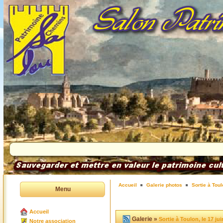
Accueil
Galerie photos
Sortie à Toul
Menu
Accueil
Galerie »
Sortie à Toulon, le 17 ju
Notre association