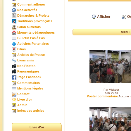
Comment adhérer
Nos activités
Démarches & Projets
Afficher
Or
Traditions provençales
Salon autrefois
Moments pédagogiques
SORTIE
Bulletin Pas à Pas
Activités Partenaires
Films
Articles de Presse
Liens amis
Nos Photos
Panoramiques
Page Facebook
Commentaires
Mentions légales
Par Visiteur
636
Vues
Contact
Poster commentaire
Aucune n
Livre d'or
Admin
Index des articles
Livre d'or