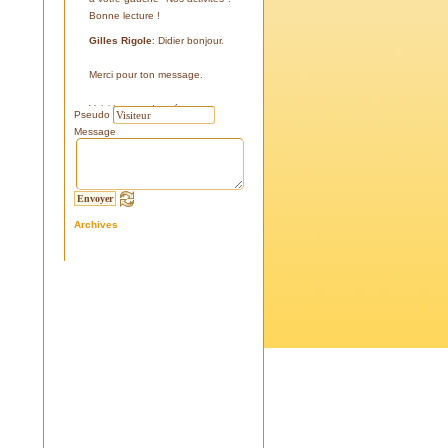
Bonne lecture !
Gilles Rigole
: Didier bonjour.
Merci pour ton message.
Voici les coordonnées:
Pseudo
43°38'48'' N
Message
05°07'24'' E
187 m
Si tu le peux, le veux, notre
association avec l'association
Archives
l'Eissame, fait une sortie le
vendredi 25 avril 2025 sur le
terrain pour découvrir ce four.
Tu peux t'y inscrire
Fraternellement, Gilles
RIGOLE, président 2025
Didier C
: Bonjour,
Je suis à la recherche de la
positi GPS du Four à Cade de
Salon, auriez-vous cette info .
Merci d'avance