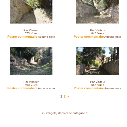
Par Visiteur
Par Visiteur
673
Vues
645
Vues
Poster commentaire
Poster commentaire
Aucune note
Aucune note
Par Visiteur
Par Visiteur
603
Vues
666
Vues
Poster commentaire
Poster commentaire
Aucune note
Aucune note
1
2
»
22 image(s) dans cette catégorie !