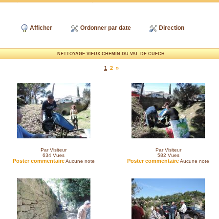
Afficher
Ordonner par date
Direction
NETTOYAGE VIEUX CHEMIN DU VAL DE CUECH
1
2
»
Par Visiteur
Par Visiteur
634
Vues
582
Vues
Poster commentaire
Poster commentaire
Aucune note
Aucune note