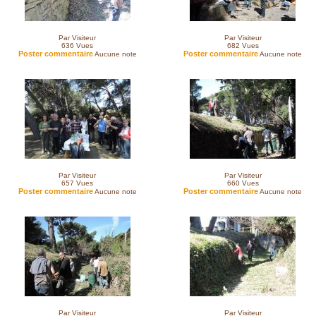
Par Visiteur
Par Visiteur
636
Vues
682
Vues
Poster commentaire
Poster commentaire
Aucune note
Aucune note
Par Visiteur
Par Visiteur
657
Vues
660
Vues
Poster commentaire
Poster commentaire
Aucune note
Aucune note
Par Visiteur
Par Visiteur