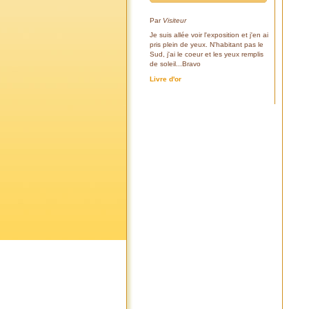
Par
Visiteur
Je suis allée voir l'exposition et j'en ai
pris plein de yeux. N'habitant pas le
Sud, j'ai le coeur et les yeux remplis
de soleil...Bravo
Livre d'or