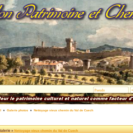
l
Galerie photos
Nettoyage vieux chemin du Val de Cuech
alerie »
Nettoyage vieux chemin du Val de Cuech