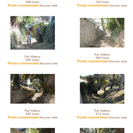
669
Vues
733
Vues
Poster commentaire
Poster commentaire
Aucune note
Aucune note
Par Visiteur
Par Visiteur
584
Vues
626
Vues
Poster commentaire
Aucune note
Poster commentaire
Aucune note
Par Visiteur
Par Visiteur
595
Vues
673
Vues
Poster commentaire
Poster commentaire
Aucune note
Aucune note