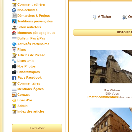
Comment adhérer
Nos activités
Démarches & Projets
Afficher
Or
Traditions provençales
Salon autrefois
Moments pédagogiques
HISTOIRE 
Bulletin Pas à Pas
Activités Partenaires
Films
Articles de Presse
Liens amis
Nos Photos
Panoramiques
Page Facebook
Commentaires
Mentions légales
Par Visiteur
580
Vues
Contact
Poster commentaire
Aucune n
Livre d'or
Admin
Index des articles
Livre d'or