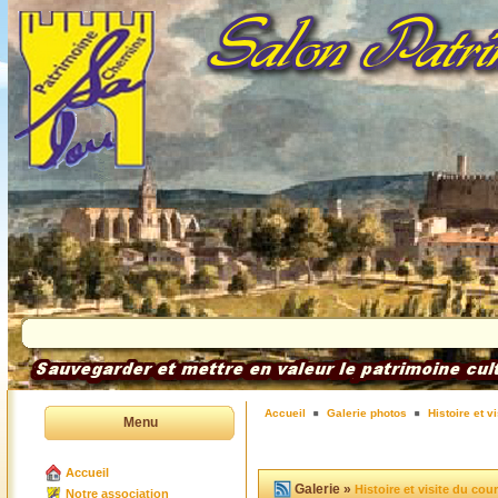
Accueil
Galerie photos
Histoire et v
Menu
Accueil
Galerie »
Histoire et visite du co
Notre association