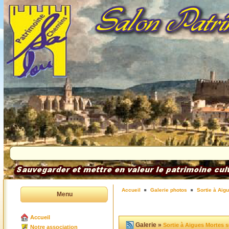
Accueil
Galerie photos
Sortie à Aig
Menu
Accueil
Galerie »
Sortie à Aigues Mortes s
Notre association