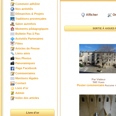
Comment adhérer
Nos activités
Démarches & Projets
Afficher
Or
Traditions provençales
Salon autrefois
Moments pédagogiques
SORTIE À AIGUES
Bulletin Pas à Pas
Activités Partenaires
Films
Articles de Presse
Liens amis
Nos Photos
Panoramiques
Page Facebook
Commentaires
Mentions légales
Par Visiteur
580
Vues
Contact
Poster commentaire
Aucune n
Livre d'or
Admin
Index des articles
Livre d'or