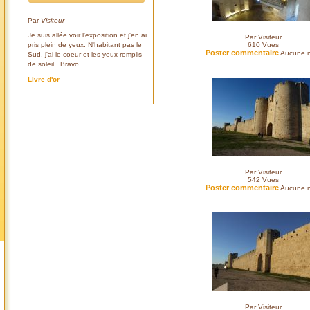
Par
Visiteur
Je suis allée voir l'exposition et j'en ai
Par Visiteur
pris plein de yeux. N'habitant pas le
610
Vues
Poster commentaire
Aucune n
Sud, j'ai le coeur et les yeux remplis
de soleil...Bravo
Livre d'or
Par Visiteur
542
Vues
Poster commentaire
Aucune n
Par Visiteur