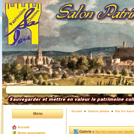
Accueil
Galerie photos
Sur les trac
Menu
Accueil
Galerie »
Sur les traces des Vaud
Notre association