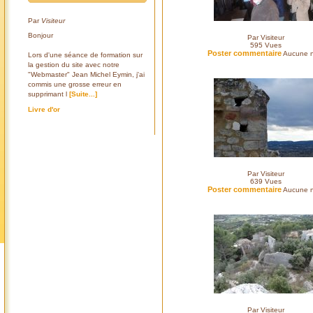
Par
Visiteur
Bonjour
Par Visiteur
595
Vues
Poster commentaire
Aucune n
Lors d'une séance de formation sur
la gestion du site avec notre
"Webmaster" Jean Michel Eymin, j'ai
commis une grosse erreur en
supprimant l
[Suite...]
Livre d'or
Par Visiteur
639
Vues
Poster commentaire
Aucune n
Par Visiteur