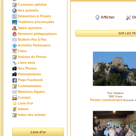
Comment adhérer
Nos activités
Démarches & Projets
Afficher
Or
Traditions provençales
Salon autrefois
Moments pédagogiques
SUR LES TR
Bulletin Pas à Pas
Activités Partenaires
Films
Articles de Presse
Liens amis
Nos Photos
Panoramiques
Page Facebook
Commentaires
Mentions légales
Par Visiteur
568
Vues
Contact
Poster commentaire
Aucune n
Livre d'or
Admin
Index des articles
Livre d'or