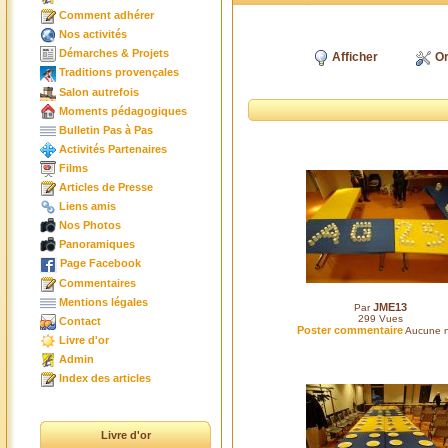
Comment adhérer
Nos activités
Démarches & Projets
Afficher
Or
Traditions provençales
Salon autrefois
Moments pédagogiques
Bulletin Pas à Pas
Activités Partenaires
Films
Articles de Presse
Liens amis
Nos Photos
Panoramiques
Page Facebook
Commentaires
Mentions légales
JME13
Par
299
Vues
Contact
Poster commentaire
Aucune n
Livre d'or
Admin
Index des articles
Livre d'or