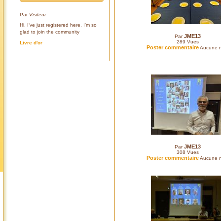
Par
Visiteur
Hi, I've just registered here, I'm so
glad to join the community
JME13
Par
289
Vues
Livre d'or
Poster commentaire
Aucune n
JME13
Par
308
Vues
Poster commentaire
Aucune n