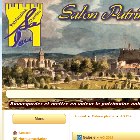
Accueil
Galerie photos
AG 2025
Menu
Accueil
Galerie »
AG 2025
Notre association