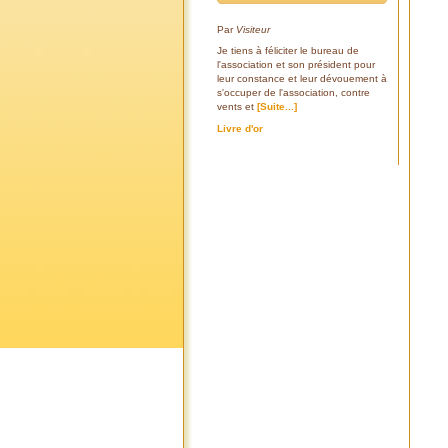
Par
Visiteur
Je tiens à féliciter le bureau de
l'association et son président pour
leur constance et leur dévouement à
s'occuper de l'association, contre
vents et
[Suite...]
Livre d'or