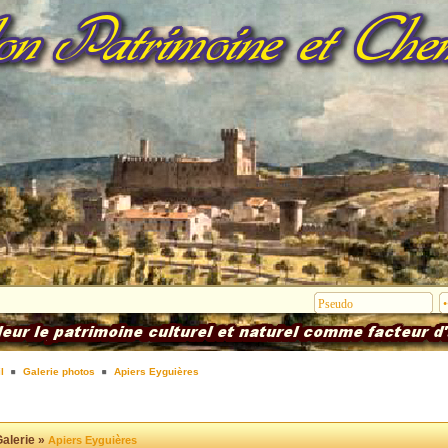
l
Galerie photos
Apiers Eyguières
alerie »
Apiers Eyguières