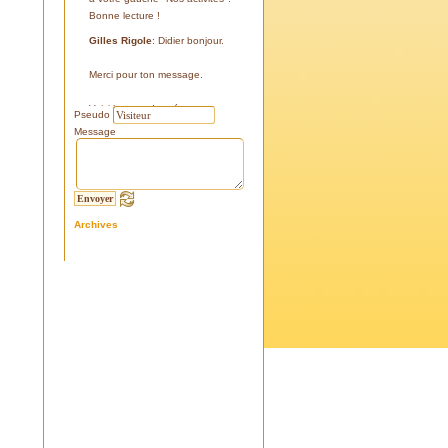
Bonne lecture !
Gilles Rigole
: Didier bonjour.
Merci pour ton message.
Voici les coordonnées:
Pseudo
43°38'48'' N
Message
05°07'24'' E
187 m
Si tu le peux, le veux, notre
association avec l'association
Archives
l'Eissame, fait une sortie le
vendredi 25 avril 2025 sur le
terrain pour découvrir ce four.
Tu peux t'y inscrire
Fraternellement, Gilles
RIGOLE, président 2025
Didier C
: Bonjour,
Je suis à la recherche de la
positi GPS du Four à Cade de
Salon, auriez-vous cette info .
Merci d'avance