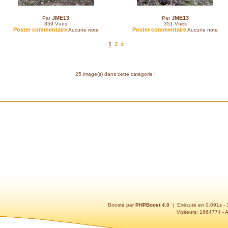
JME13
JME13
Par
Par
359
Vues
351
Vues
Poster commentaire
Poster commentaire
Aucune note
Aucune note
1
2
»
25 image(s) dans cette catégorie !
Boosté par
PHPBoost 4.0
| Exécuté en 0.091s -
Visiteurs: 1664774 - 