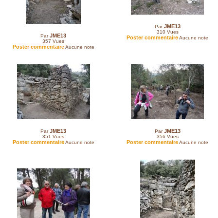
JME13
Par
310
Vues
JME13
Par
Poster commentaire
Aucune note
357
Vues
Poster commentaire
Aucune note
JME13
JME13
Par
Par
351
Vues
356
Vues
Poster commentaire
Poster commentaire
Aucune note
Aucune note