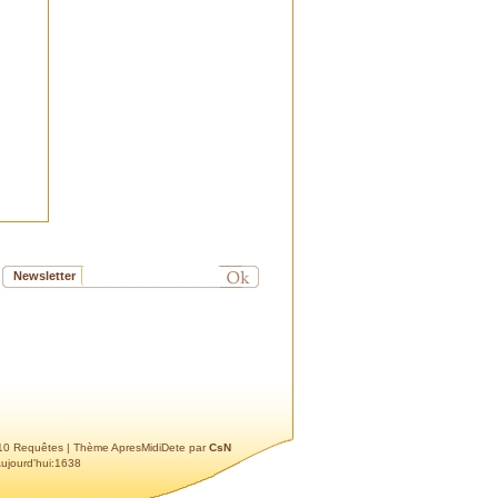
dernier CR de l'AG en page 3,
sous la référence "Chantier de
la présentation"... Patrimine
disparu, probablement, tout
comme la statue colorée de la
Vierge qui se trouvait au
dessus du magasin "Audition
Conseil", rue des frères
Kennedy....
papou
: Bonjour zeugma
Bien évidemment notre
association est intéressée par
ces anciens statuts de notre
cité. Ce sujet à toute sa place
Newsletter
parmi nos activités et il serait
très intéressant que nous
puissions nous rencontrer afin
d'en discuter.
Vous pouvez nous joindre à
notre adresse
salon.patrimoine.chemins
@gmail.com
ou par
télephone 06 11 57 63 81
 10 Requêtes
| Thème ApresMidiDete par
CsN
Dans l'attente de vous
Aujourd'hui:1638
rencontrer
Cordialement