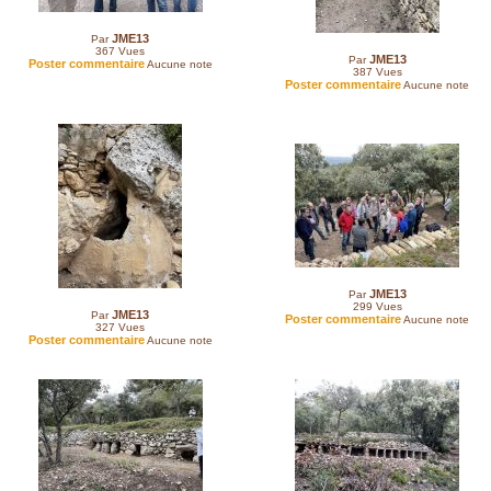
JME13
Par
367
Vues
JME13
Par
Poster commentaire
Aucune note
387
Vues
Poster commentaire
Aucune note
JME13
Par
299
Vues
JME13
Par
Poster commentaire
Aucune note
327
Vues
Poster commentaire
Aucune note