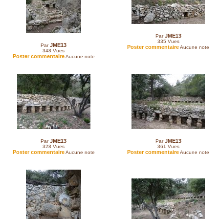
JME13
Par
335
Vues
JME13
Par
Poster commentaire
Aucune note
348
Vues
Poster commentaire
Aucune note
JME13
JME13
Par
Par
328
Vues
361
Vues
Poster commentaire
Poster commentaire
Aucune note
Aucune note