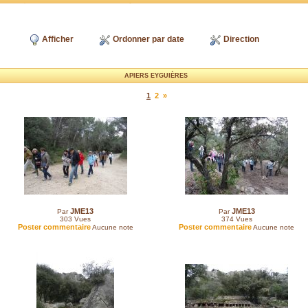
Afficher
Ordonner par date
Direction
APIERS EYGUIÈRES
1
2
»
JME13
JME13
Par
Par
303
Vues
374
Vues
Poster commentaire
Poster commentaire
Aucune note
Aucune note