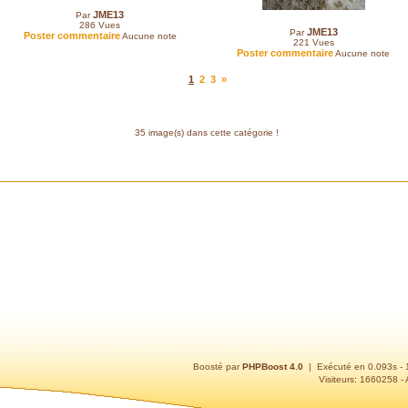
JME13
Par
286
Vues
JME13
Par
Poster commentaire
Aucune note
221
Vues
Poster commentaire
Aucune note
1
2
3
»
35 image(s) dans cette catégorie !
Boosté par
PHPBoost 4.0
| Exécuté en 0.093s -
Visiteurs: 1660258 - 