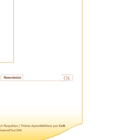
dernier CR de l'AG en page 3,
sous la référence "Chantier de
la présentation"... Patrimine
disparu, probablement, tout
comme la statue colorée de la
Vierge qui se trouvait au
dessus du magasin "Audition
Conseil", rue des frères
Kennedy....
papou
: Bonjour zeugma
Bien évidemment notre
association est intéressée par
ces anciens statuts de notre
cité. Ce sujet à toute sa place
Newsletter
parmi nos activités et il serait
très intéressant que nous
puissions nous rencontrer afin
d'en discuter.
Vous pouvez nous joindre à
notre adresse
salon.patrimoine.chemins
@gmail.com
ou par
télephone 06 11 57 63 81
 10 Requêtes
| Thème ApresMidiDete par
CsN
Dans l'attente de vous
Aujourd'hui:264
rencontrer
Cordialement