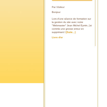
Par
Visiteur
Bonjour
Lors d'une séance de formation sur
la gestion du site avec notre
"Webmaster" Jean Michel Eymin, j'ai
commis une grosse erreur en
supprimant l
[Suite...]
Livre d'or