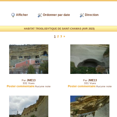
Afficher
Ordonner par date
Direction
HABITAT TROGLODYTIQUE DE SAINT-CHAMAS (AVR 2023)
1
2
3
»
JME13
JME13
Par
Par
331
Vues
331
Vues
Poster commentaire
Poster commentaire
Aucune note
Aucune note