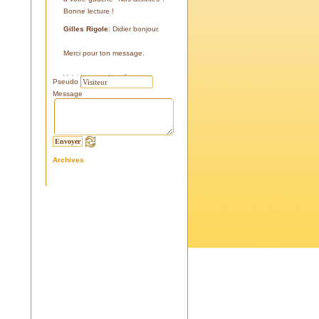
Bonne lecture !
Gilles Rigole
: Didier bonjour.
Merci pour ton message.
Voici les coordonnées:
Pseudo
43°38'48'' N
Message
05°07'24'' E
187 m
Si tu le peux, le veux, notre
association avec l'association
Archives
l'Eissame, fait une sortie le
vendredi 25 avril 2025 sur le
terrain pour découvrir ce four.
Tu peux t'y inscrire
Fraternellement, Gilles
RIGOLE, président 2025
Didier C
: Bonjour,
Je suis à la recherche de la
positi GPS du Four à Cade de
Salon, auriez-vous cette info .
Merci d'avance