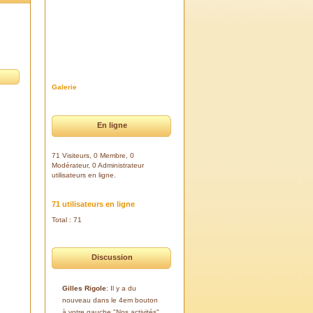
Galerie
En ligne
71 Visiteurs, 0 Membre, 0
Modérateur, 0 Administrateur
utilisateurs en ligne.
71 utilisateurs en ligne
Total : 71
Discussion
Gilles Rigole
: Il y a du
nouveau dans le 4em bouton
à votre gauche "Nos activités".