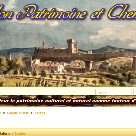
l
Galerie photos
Sorties
alerie »
Sorties