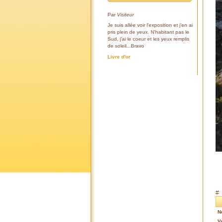
Par
Visiteur
Je suis allée voir l'exposition et j'en ai
pris plein de yeux. N'habitant pas le
Sud, j'ai le coeur et les yeux remplis
de soleil...Bravo
Livre d'or
#
N
V