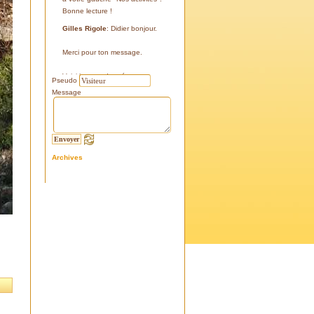
Bonne lecture !
Gilles Rigole
: Didier bonjour.
Merci pour ton message.
Voici les coordonnées:
Pseudo
43°38'48'' N
Message
05°07'24'' E
187 m
Si tu le peux, le veux, notre
association avec l'association
Archives
l'Eissame, fait une sortie le
vendredi 25 avril 2025 sur le
terrain pour découvrir ce four.
Tu peux t'y inscrire
Fraternellement, Gilles
RIGOLE, président 2025
Didier C
: Bonjour,
Je suis à la recherche de la
positi GPS du Four à Cade de
Salon, auriez-vous cette info .
Merci d'avance