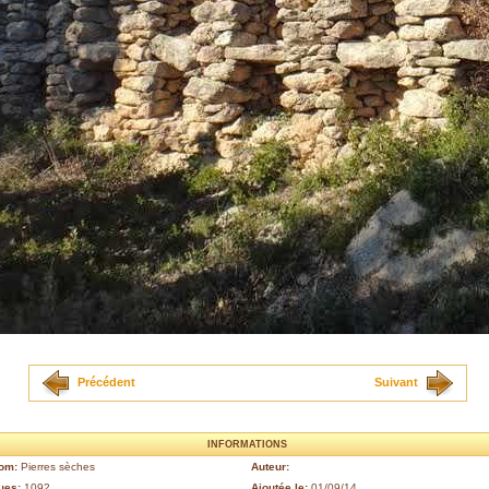
Précédent
Suivant
INFORMATIONS
om:
Pierres sèches
Auteur:
ues:
1092
Ajoutée le:
01/09/14