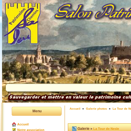
Accueil
Galerie photos
La Tour de N
Menu
Accueil
Galerie »
La Tour de Nesle
Notre association