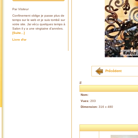
Par
Visiteur
Confinement oblige je passe plus de
temps sur le web et je suis tombé sur
votre site. Jai vécu quelques temps à
Salon il y a une vingtaine d'années.
[Suite...]
Livre d'or
Précédent
#
Nom:
Vues:
203
Dimension:
316 x 480