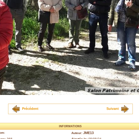
Précédent
Suivant
INFORMATIONS
om:
JME13
Auteur:
ues:
368
Ajoutée le:
05/05/24