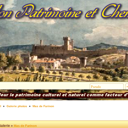
l
Galerie photos
Mas de Farinon
alerie »
Mas de Farinon