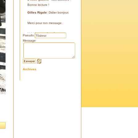
Bonne lecture !
Gilles Rigole
: Didier bonjour.
Merci pour ton message.
Voici les coordonnées:
Pseudo
43°38'48'' N
Message
05°07'24'' E
187 m
Si tu le peux, le veux, notre
association avec l'association
Archives
l'Eissame, fait une sortie le
vendredi 25 avril 2025 sur le
terrain pour découvrir ce four.
Tu peux t'y inscrire
Fraternellement, Gilles
RIGOLE, président 2025
Didier C
: Bonjour,
Je suis à la recherche de la
positi GPS du Four à Cade de
Salon, auriez-vous cette info .
Merci d'avance