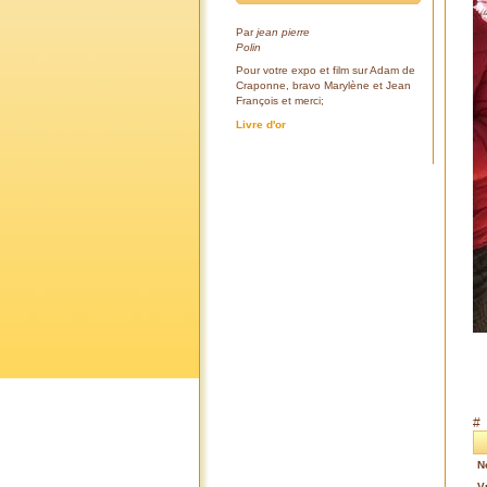
Par
jean pierre
Polin
Pour votre expo et film sur Adam de
Craponne, bravo Marylène et Jean
François et merci;
Livre d'or
#
N
V