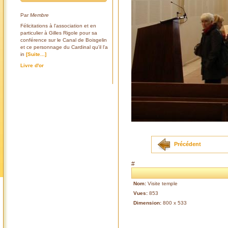
Par
Membre
Félicitations à l'association et en
particulier à Gilles Rigole pour sa
conférence sur le Canal de Boisgelin
et ce personnage du Cardinal qu'il l'a
in
[Suite...]
Livre d'or
Précédent
#
Nom:
Visite temple
Vues:
853
Dimension:
800 x 533