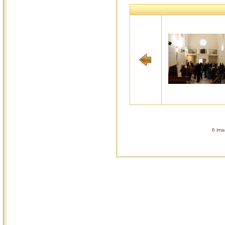
6 ima