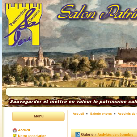
Accueil
Galerie photos
Activités de
Menu
Accueil
Galerie »
Activités de décembre
Notre association