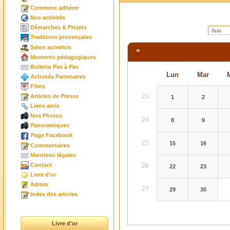
Comment adhérer
Nos activités
Démarches & Projets
Traditions provençales
Salon autrefois
«
Moments pédagogiques
Bulletin Pas à Pas
Lun
Mar
Activités Partenaires
Films
23
Articles de Presse
1
2
Liens amis
Nos Photos
24
8
9
Panoramiques
Page Facebook
25
15
16
Commentaires
Mentions légales
Contact
26
22
23
Livre d'or
Admin
27
29
30
Index des articles
Livre d'or