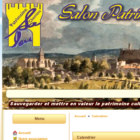
Accueil
Calendrier
Menu
Accueil
Calendrier
Notre association