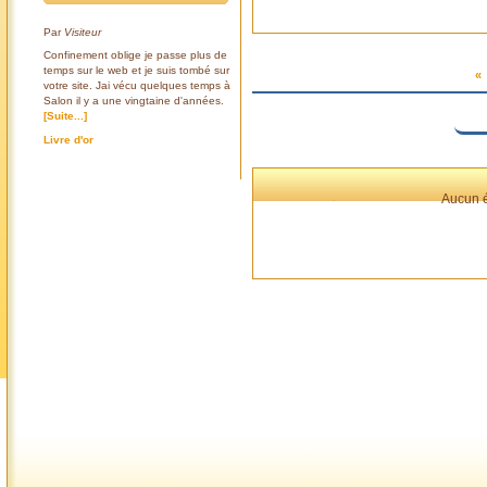
Par
Visiteur
Confinement oblige je passe plus de
temps sur le web et je suis tombé sur
«
votre site. Jai vécu quelques temps à
Salon il y a une vingtaine d'années.
[Suite...]
Livre d'or
Aucun é