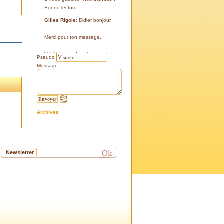
Bonne lecture !
Gilles Rigole
: Didier bonjour.
Merci pour ton message.
Voici les coordonnées:
Pseudo
43°38'48'' N
Message
05°07'24'' E
187 m
Si tu le peux, le veux, notre
association avec l'association
Archives
l'Eissame, fait une sortie le
vendredi 25 avril 2025 sur le
terrain pour découvrir ce four.
Tu peux t'y inscrire
Newsletter
Fraternellement, Gilles
RIGOLE, président 2025
Didier C
: Bonjour,
Je suis à la recherche de la
positi GPS du Four à Cade de
Salon, auriez-vous cette info .
Merci d'avance