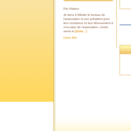
Par
Visiteur
Je tiens à féliciter le bureau de
l'association et son président pour
leur constance et leur dévouement à
s'occuper de l'association, contre
vents et
[Suite...]
Livre d'or