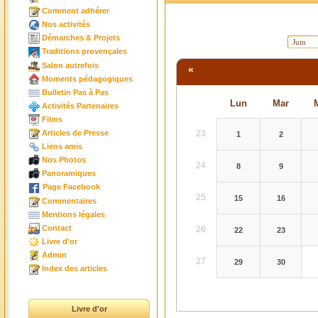
Comment adhérer
Nos activités
Démarches & Projets
Traditions provençales
Salon autrefois
«
Moments pédagogiques
Bulletin Pas à Pas
Lun
Mar
Activités Partenaires
Films
23
Articles de Presse
1
2
Liens amis
Nos Photos
24
8
9
Panoramiques
Page Facebook
25
15
16
Commentaires
Mentions légales
Contact
26
22
23
Livre d'or
Admin
27
29
30
Index des articles
Livre d'or