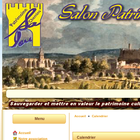
Accueil
Calendrier
Menu
Accueil
Calendrier
Notre association