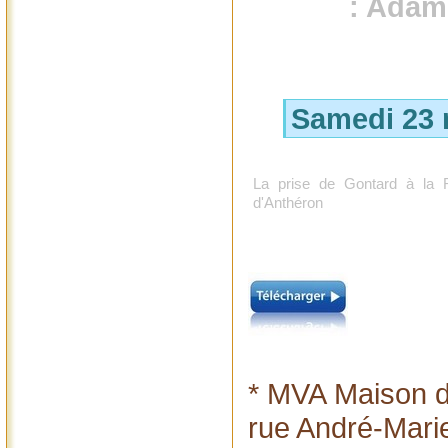
: Adam
Samedi 23 
La prise de Gontard à la 
d'Anthéron
* MVA Maison de
rue André-Mari