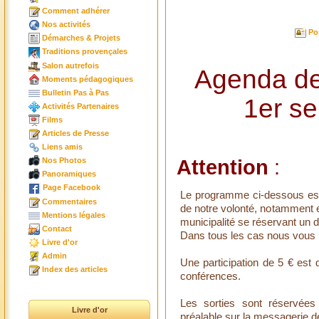
Comment adhérer
Nos activités
Po
Démarches & Projets
Traditions provençales
Salon autrefois
Agenda de 
Moments pédagogiques
Bulletin Pas à Pas
1er s
Activités Partenaires
Films
Articles de Presse
Liens amis
Attention
:
Nos Photos
Panoramiques
Page Facebook
Le programme ci-dessous est
Commentaires
de notre volonté, notamment e
Mentions légales
municipalité se réservant un dr
Contact
Dans tous les cas nous vous i
Livre d'or
Admin
Une participation de 5 € es
Index des articles
conférences.
Les sorties sont réservées 
Livre d'or
préalable sur la messagerie de