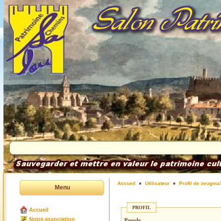
Accueil
Utilisateur
Profil de zeugma
Menu
PROFIL
Accueil
Notre association
Pseudo