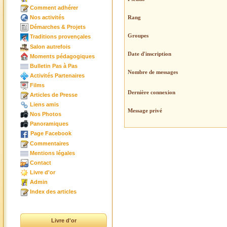
Comment adhérer
Rang
Nos activités
Démarches & Projets
Groupes
Traditions provençales
Salon autrefois
Date d'inscription
Moments pédagogiques
Bulletin Pas à Pas
Nombre de messages
Activités Partenaires
Films
Dernière connexion
Articles de Presse
Liens amis
Message privé
Nos Photos
Panoramiques
Page Facebook
Commentaires
Mentions légales
Contact
Livre d'or
Admin
Index des articles
Livre d'or