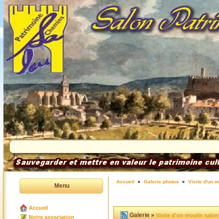
Accueil
Galerie photos
Visite d'un 
Menu
Accueil
Galerie »
Visite d'un moulin salon
Notre association