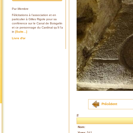
Par
Membre
Félicitations à l'association et en
particulier à Gilles Rigole pour sa
conférence sur le Canal de Boisgelin
et ce personnage du Cardinal qu'il l'a
in
[Suite...]
Livre d'or
Précédent
#
Nom:
Vues:
541