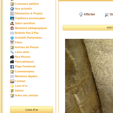
Comment adhérer
Nos activités
Démarches & Projets
Afficher
Or
Traditions provençales
Salon autrefois
Moments pédagogiques
VISI
Bulletin Pas à Pas
Activités Partenaires
Films
Articles de Presse
Liens amis
Nos Photos
Panoramiques
Page Facebook
Commentaires
Mentions légales
Contact
Livre d'or
Admin
Index des articles
Livre d'or