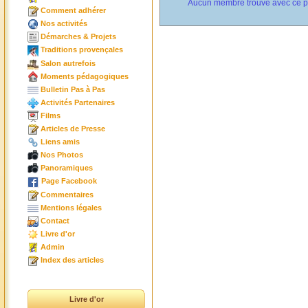
Aucun membre trouvé avec ce p
Comment adhérer
Nos activités
Démarches & Projets
Traditions provençales
Salon autrefois
Moments pédagogiques
Bulletin Pas à Pas
Activités Partenaires
Films
Articles de Presse
Liens amis
Nos Photos
Panoramiques
Page Facebook
Commentaires
Mentions légales
Contact
Livre d'or
Admin
Index des articles
Livre d'or