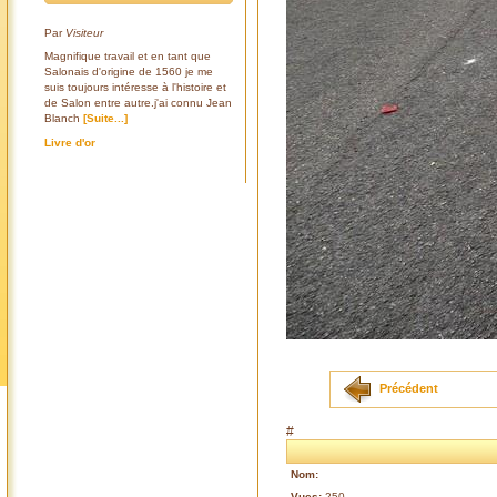
Par
Visiteur
Magnifique travail et en tant que
Salonais d'origine de 1560 je me
suis toujours intéresse à l'histoire et
de Salon entre autre.j'ai connu Jean
Blanch
[Suite...]
Livre d'or
Précédent
#
Nom:
Vues:
250