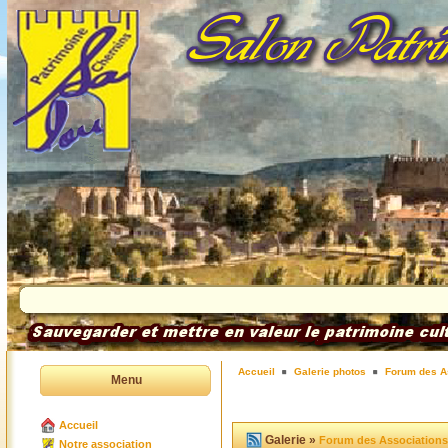
Accueil
Galerie photos
Forum des A
Menu
Accueil
Galerie »
Forum des Associations
Notre association