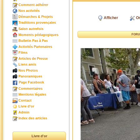
Comment adhérer
Nos activités
Démarches & Projets
Afficher
Or
Traditions provençales
Salon autrefois
Moments pédagogiques
FORU
Bulletin Pas à Pas
Activités Partenaires
Films
Articles de Presse
Liens amis
Nos Photos
Panoramiques
Page Facebook
Commentaires
Mentions légales
Contact
Livre d'or
Admin
Index des articles
Livre d'or