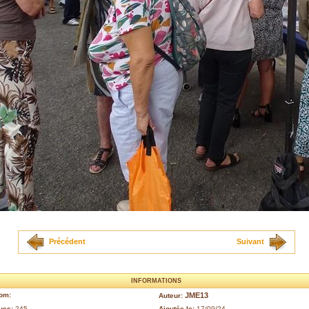
Précédent
Suivant
INFORMATIONS
om:
JME13
Auteur:
ues:
245
Ajoutée le:
17/09/24