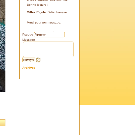
Bonne lecture !
Gilles Rigole
: Didier bonjour.
Merci pour ton message.
Voici les coordonnées:
Pseudo
43°38'48'' N
Message
05°07'24'' E
187 m
Si tu le peux, le veux, notre
association avec l'association
Archives
l'Eissame, fait une sortie le
vendredi 25 avril 2025 sur le
terrain pour découvrir ce four.
Tu peux t'y inscrire
Fraternellement, Gilles
RIGOLE, président 2025
Didier C
: Bonjour,
Je suis à la recherche de la
positi GPS du Four à Cade de
Salon, auriez-vous cette info .
Merci d'avance