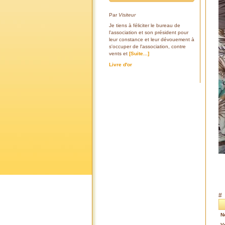
Par
Visiteur
Je tiens à féliciter le bureau de
l'association et son président pour
leur constance et leur dévouement à
s'occuper de l'association, contre
vents et
[Suite...]
Livre d'or
#
N
V