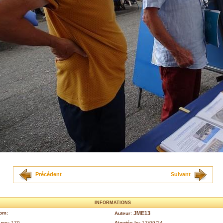
Précédent
Suivant
INFORMATIONS
om:
JME13
Auteur:
ues:
179
Ajoutée le:
17/09/24