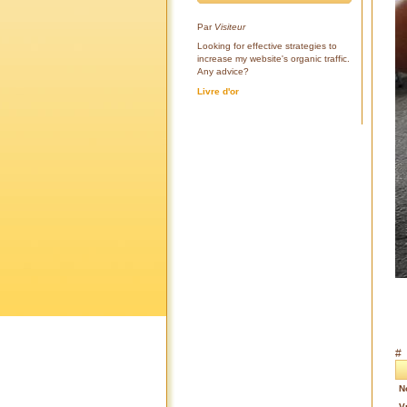
Par
Visiteur
Looking for effective strategies to
increase my website's organic traffic.
Any advice?
Livre d'or
#
N
V