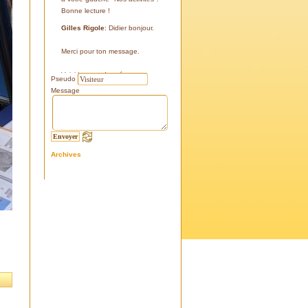
Bonne lecture !
Gilles Rigole
: Didier bonjour.
Merci pour ton message.
Voici les coordonnées:
Pseudo
43°38'48'' N
Message
05°07'24'' E
187 m
Si tu le peux, le veux, notre
association avec l'association
Archives
l'Eissame, fait une sortie le
vendredi 25 avril 2025 sur le
terrain pour découvrir ce four.
Tu peux t'y inscrire
Fraternellement, Gilles
RIGOLE, président 2025
Didier C
: Bonjour,
Je suis à la recherche de la
positi GPS du Four à Cade de
Salon, auriez-vous cette info .
Merci d'avance