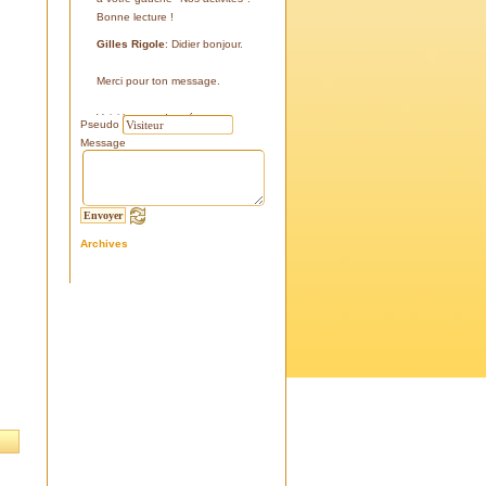
Bonne lecture !
Gilles Rigole
: Didier bonjour.
Merci pour ton message.
Voici les coordonnées:
Pseudo
43°38'48'' N
Message
05°07'24'' E
187 m
Si tu le peux, le veux, notre
association avec l'association
Archives
l'Eissame, fait une sortie le
vendredi 25 avril 2025 sur le
terrain pour découvrir ce four.
Tu peux t'y inscrire
Fraternellement, Gilles
RIGOLE, président 2025
Didier C
: Bonjour,
Je suis à la recherche de la
positi GPS du Four à Cade de
Salon, auriez-vous cette info .
Merci d'avance