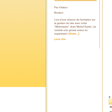
Par
Visiteur
Bonjour
Lors d'une séance de formation sur
la gestion du site avec notre
"Webmaster" Jean Michel Eymin, j'ai
commis une grosse erreur en
supprimant l
[Suite...]
Livre d'or
#
N
V