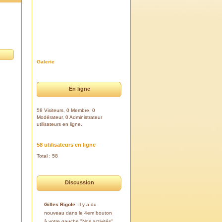
Galerie
En ligne
58 Visiteurs, 0 Membre, 0
Modérateur, 0 Administrateur
utilisateurs en ligne.
58 utilisateurs en ligne
Total : 58
Discussion
Gilles Rigole
: Il y a du
nouveau dans le 4em bouton
à votre gauche "Nos activités".