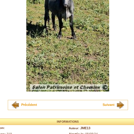
Précédent
Suivant
INFORMATIONS
om:
JME13
Auteur:
ues:
219
Ajoutée le:
05/05/24