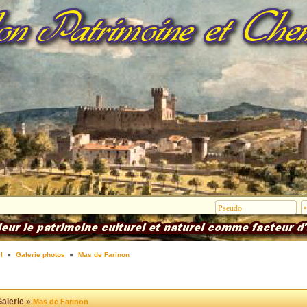
l
Galerie photos
Mas de Farinon
alerie »
Mas de Farinon