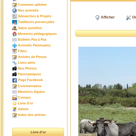
Comment adhérer
Nos activités
Démarches & Projets
Afficher
Or
Traditions provençales
Salon autrefois
Moments pédagogiques
Bulletin Pas à Pas
Activités Partenaires
Films
Articles de Presse
Liens amis
Nos Photos
Panoramiques
Page Facebook
Commentaires
Mentions légales
Contact
Livre d'or
Admin
Index des articles
Livre d'or