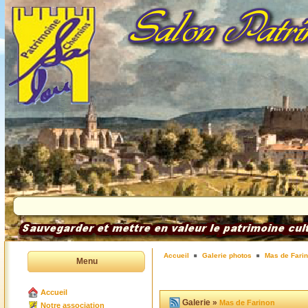
Accueil
Galerie photos
Mas de Fari
Menu
Accueil
Galerie »
Mas de Farinon
Notre association