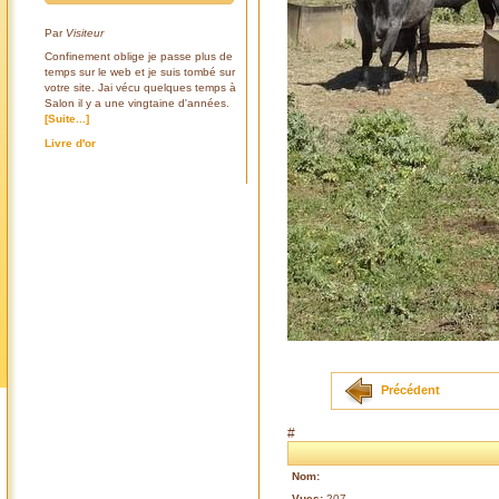
Par
Visiteur
Confinement oblige je passe plus de
temps sur le web et je suis tombé sur
votre site. Jai vécu quelques temps à
Salon il y a une vingtaine d'années.
[Suite...]
Livre d'or
Précédent
#
Nom:
Vues:
207