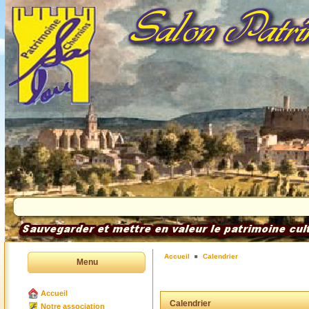
Accueil
Calendrier
Menu
Accueil
Calendrier
Notre association