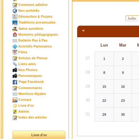
Comment adhérer
Nos activités
Démarches & Projets
Traditions provençales
Salon autrefois
«
Moments pédagogiques
Bulletin Pas à Pas
Lun
Mar
Activités Partenaires
Films
27
Articles de Presse
1
2
Liens amis
Nos Photos
28
8
9
Panoramiques
Page Facebook
29
15
16
Commentaires
Mentions légales
Contact
30
22
23
Livre d'or
Admin
31
29
30
Index des articles
Livre d'or