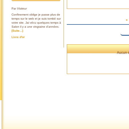
Par
Visiteur
Confinement oblige je passe plus de
temps sur le web et je suis tombé sur
«
votre site. Jai vécu quelques temps à
Salon il y a une vingtaine d'années.
[Suite...]
Livre d'or
Aucun é