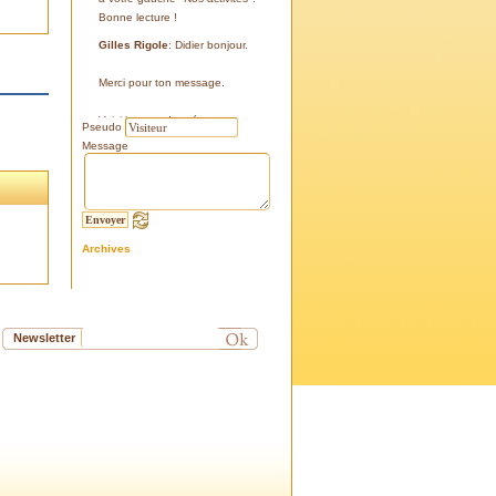
Bonne lecture !
Gilles Rigole
: Didier bonjour.
Merci pour ton message.
Voici les coordonnées:
Pseudo
43°38'48'' N
Message
05°07'24'' E
187 m
Si tu le peux, le veux, notre
association avec l'association
Archives
l'Eissame, fait une sortie le
vendredi 25 avril 2025 sur le
terrain pour découvrir ce four.
Tu peux t'y inscrire
Newsletter
Fraternellement, Gilles
RIGOLE, président 2025
Didier C
: Bonjour,
Je suis à la recherche de la
positi GPS du Four à Cade de
Salon, auriez-vous cette info .
Merci d'avance