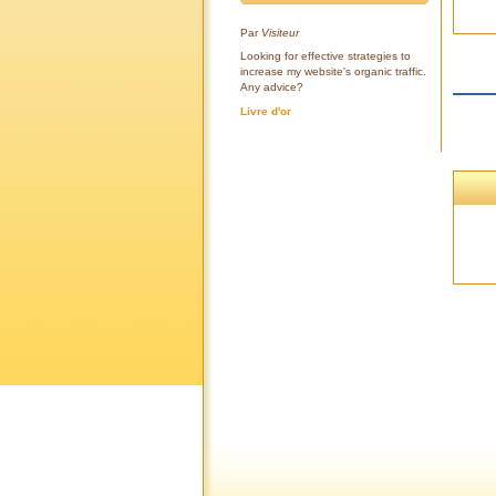
Par
Visiteur
Looking for effective strategies to
increase my website's organic traffic.
Any advice?
Livre d'or