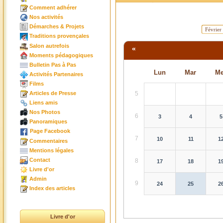
Comment adhérer
Nos activités
Démarches & Projets
Traditions provençales
Salon autrefois
«
Moments pédagogiques
Bulletin Pas à Pas
Lun
Mar
Me
Activités Partenaires
Films
5
Articles de Presse
Liens amis
Nos Photos
6
3
4
5
Panoramiques
Page Facebook
7
10
11
1
Commentaires
Mentions légales
Contact
8
17
18
1
Livre d'or
Admin
9
24
25
2
Index des articles
Livre d'or