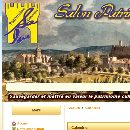
Accueil
Calendrier
Menu
Accueil
Calendrier
Notre association