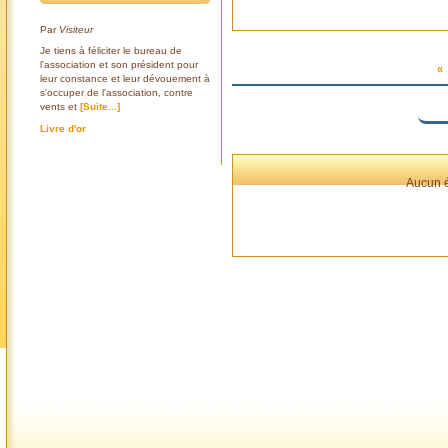
Par
Visiteur
Je tiens à féliciter le bureau de
l'association et son président pour
«
leur constance et leur dévouement à
s'occuper de l'association, contre
vents et
[Suite...]
Livre d'or
Aucun é