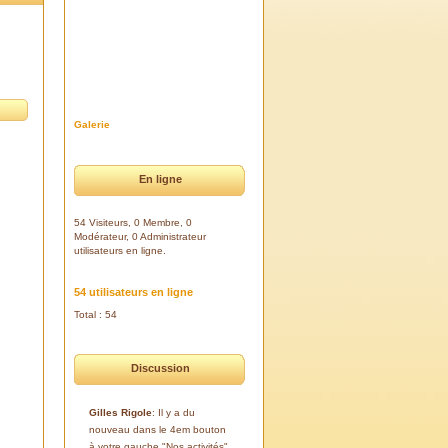
Galerie
En ligne
54 Visiteurs, 0 Membre, 0
Modérateur, 0 Administrateur
utilisateurs en ligne.
54 utilisateurs en ligne
Total : 54
Discussion
Gilles Rigole
: Il y a du
nouveau dans le 4em bouton
à votre gauche "Nos activités".