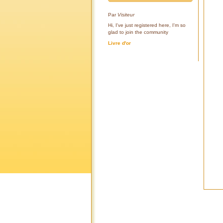
Par
Visiteur
Hi, I've just registered here, I'm so
glad to join the community
Livre d'or