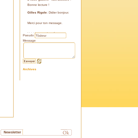
Bonne lecture !
Gilles Rigole
: Didier bonjour.
Merci pour ton message.
Voici les coordonnées:
Pseudo
43°38'48'' N
Message
05°07'24'' E
187 m
Si tu le peux, le veux, notre
association avec l'association
Archives
l'Eissame, fait une sortie le
vendredi 25 avril 2025 sur le
terrain pour découvrir ce four.
Tu peux t'y inscrire
Fraternellement, Gilles
RIGOLE, président 2025
Didier C
: Bonjour,
Je suis à la recherche de la
positi GPS du Four à Cade de
Salon, auriez-vous cette info .
Newsletter
Merci d'avance