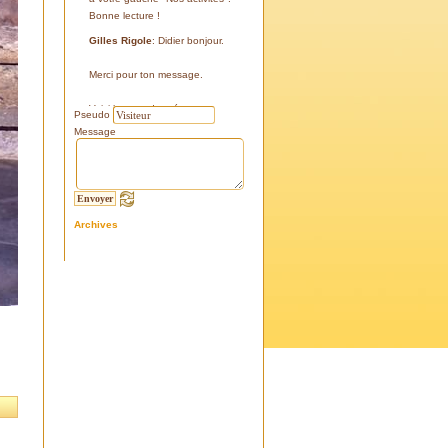
Bonne lecture !
Gilles Rigole
: Didier bonjour.
Merci pour ton message.
Voici les coordonnées:
Pseudo
43°38'48'' N
Message
05°07'24'' E
187 m
Si tu le peux, le veux, notre
association avec l'association
Archives
l'Eissame, fait une sortie le
vendredi 25 avril 2025 sur le
terrain pour découvrir ce four.
Tu peux t'y inscrire
Fraternellement, Gilles
RIGOLE, président 2025
Didier C
: Bonjour,
Je suis à la recherche de la
positi GPS du Four à Cade de
Salon, auriez-vous cette info .
Merci d'avance