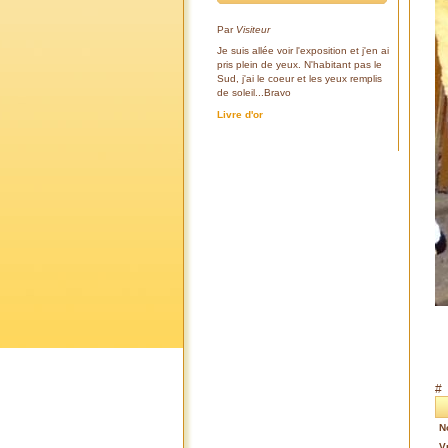
Par
Visiteur
Je suis allée voir l'exposition et j'en ai
pris plein de yeux. N'habitant pas le
Sud, j'ai le coeur et les yeux remplis
de soleil...Bravo
Livre d'or
#
N
V