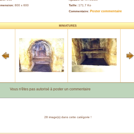
imension:
800 x 600
Taille:
171.7 Ko
Poster commentaire
Commentaire:
MINIATURES
Vous n'êtes pas autorisé à poster un commentaire
28 image(s) dans cette catégorie !