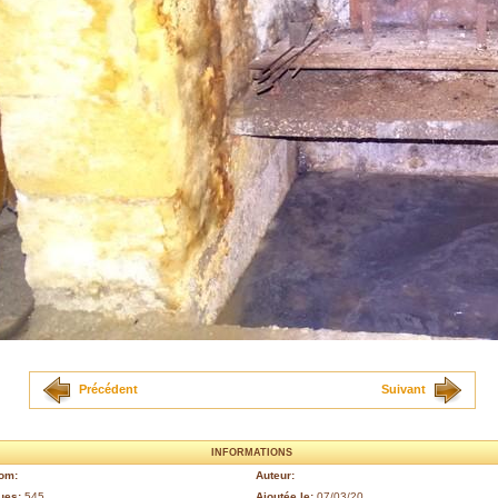
Précédent
Suivant
INFORMATIONS
om:
Auteur:
ues:
545
Ajoutée le:
07/03/20