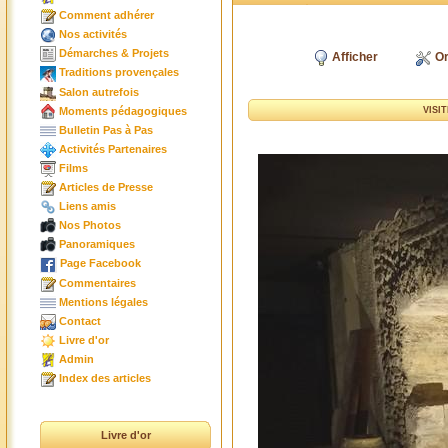
Comment adhérer
Nos activités
Démarches & Projets
Afficher
Or
Traditions provençales
Salon autrefois
Moments pédagogiques
VISI
Bulletin Pas à Pas
Activités Partenaires
Films
Articles de Presse
Liens amis
Nos Photos
Panoramiques
Page Facebook
Commentaires
Mentions légales
Contact
Livre d'or
Admin
Index des articles
Livre d'or