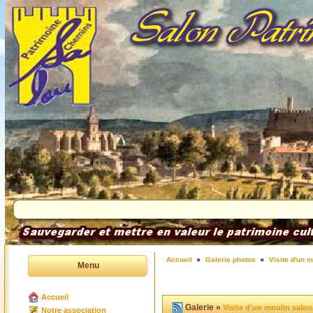
Accueil
Galerie photos
Visite d'un 
Menu
Accueil
Galerie »
Visite d'un moulin salon
Notre association