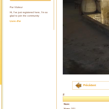
Par
Visiteur
Hi, I've just registered here, I'm so
glad to join the community
Livre d'or
Précédent
#
Nom:
Vues:
551