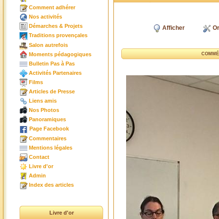
Comment adhérer
Nos activités
Démarches & Projets
Afficher
Or
Traditions provençales
Salon autrefois
Moments pédagogiques
COMMÉ
Bulletin Pas à Pas
Activités Partenaires
Films
Articles de Presse
Liens amis
Nos Photos
Panoramiques
Page Facebook
Commentaires
Mentions légales
Contact
Livre d'or
Admin
Index des articles
Livre d'or