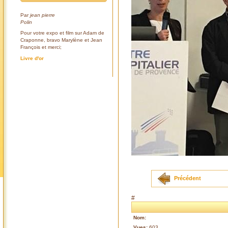
Par
jean pierre
Polin
Pour votre expo et film sur Adam de
Craponne, bravo Marylène et Jean
François et merci;
Livre d'or
Précédent
#
Nom:
Vues:
603