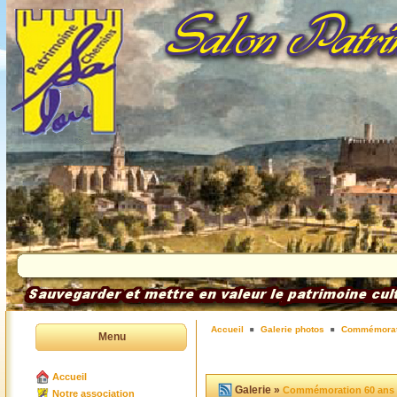
Accueil
Galerie photos
Commémorat
Menu
Accueil
Galerie »
Commémoration 60 ans
Notre association