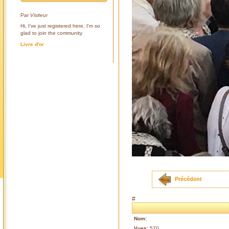
Par
Visiteur
Hi, I've just registered here, I'm so
glad to join the community
Livre d'or
Précédent
#
Nom:
Vues:
570