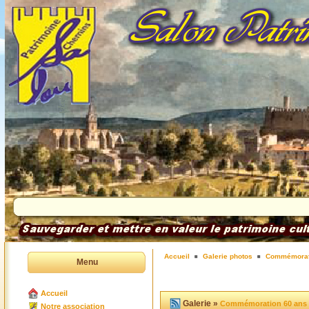
Accueil
Galerie photos
Commémorat
Menu
Accueil
Galerie »
Commémoration 60 ans
Notre association