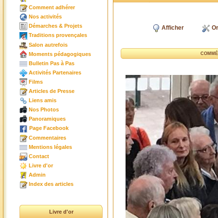
Comment adhérer
Nos activités
Démarches & Projets
Afficher
Or
Traditions provençales
Salon autrefois
Moments pédagogiques
COMMÉ
Bulletin Pas à Pas
Activités Partenaires
Films
Articles de Presse
Liens amis
Nos Photos
Panoramiques
Page Facebook
Commentaires
Mentions légales
Contact
Livre d'or
Admin
Index des articles
Livre d'or