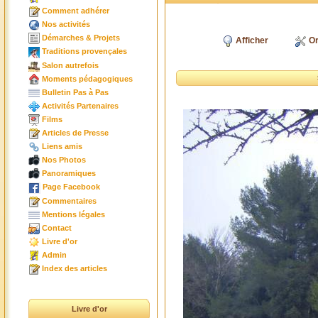
Comment adhérer
Nos activités
Démarches & Projets
Afficher
Or
Traditions provençales
Salon autrefois
Moments pédagogiques
Bulletin Pas à Pas
Activités Partenaires
Films
Articles de Presse
Liens amis
Nos Photos
Panoramiques
Page Facebook
Commentaires
Mentions légales
Contact
Livre d'or
Admin
Index des articles
Livre d'or