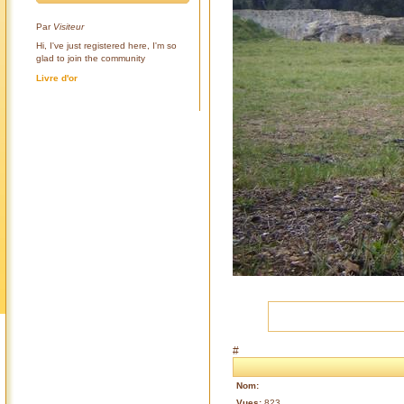
Par
Visiteur
Hi, I've just registered here, I'm so
glad to join the community
Livre d'or
#
Nom:
Vues:
823