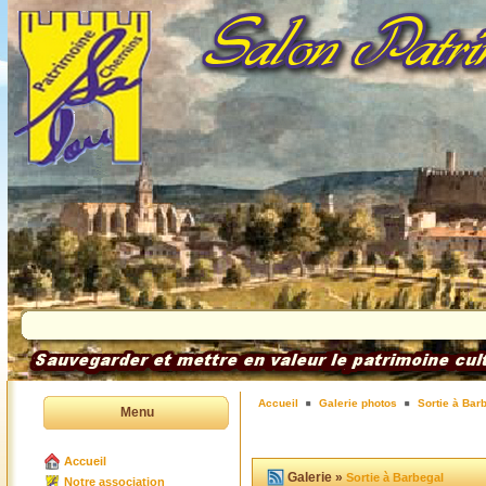
Accueil
Galerie photos
Sortie à Bar
Menu
Accueil
Galerie »
Sortie à Barbegal
Notre association