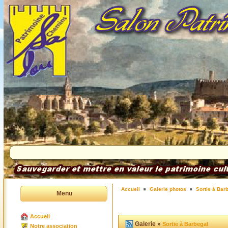
Accueil
Galerie photos
Sortie à Bar
Menu
Accueil
Galerie »
Sortie à Barbegal
Notre association