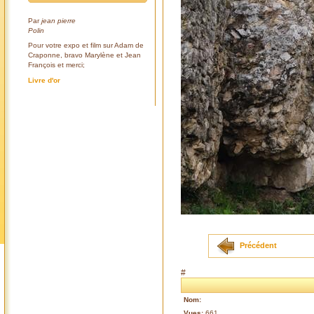
Par
jean pierre
Polin
Pour votre expo et film sur Adam de
Craponne, bravo Marylène et Jean
François et merci;
Livre d'or
Précédent
#
Nom:
Vues:
661