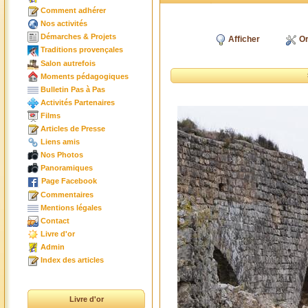
Comment adhérer
Nos activités
Démarches & Projets
Afficher
Or
Traditions provençales
Salon autrefois
Moments pédagogiques
Bulletin Pas à Pas
Activités Partenaires
Films
Articles de Presse
Liens amis
Nos Photos
Panoramiques
Page Facebook
Commentaires
Mentions légales
Contact
Livre d'or
Admin
Index des articles
Livre d'or